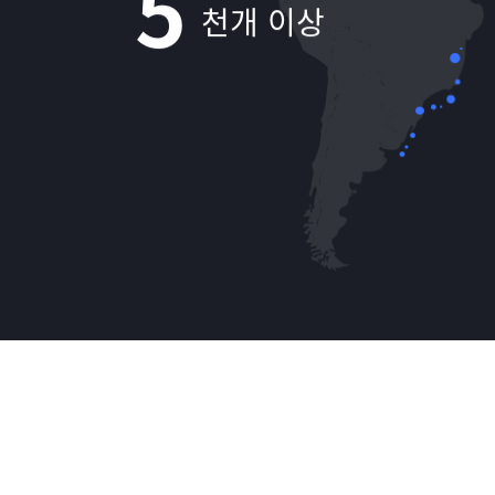
5
천개 이상